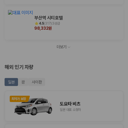
부산역 시티호텔
4.5
(
317
)
3성급
98,332원
더보기
해외 인기 차량
일본
괌
사이판
최저가 보장
도요타 비츠
일본 대표 소형차