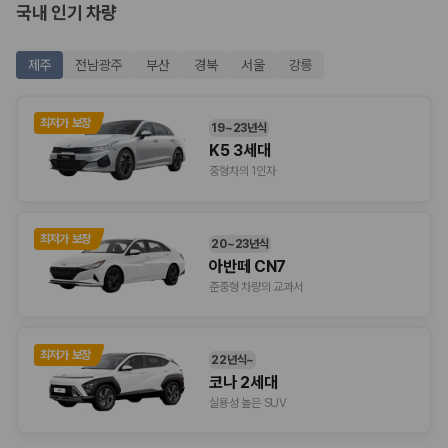
국내 인기 차량
승합차·대형차
단체 여행이나 4인 이상 가족 여행에 적합하며 인원수, 짐 공간, 보
험 조건을 함께 확인해야 합니다.
제주
전남광주
부산
경북
서울
강릉
제주렌트카 보험까지 비교해야 진짜 가격비교입
니다
최저가 보장
19~23년식
K5 3세대
동일한 차량이라도 보험 조건에 따라 실제 부담 금액이 달라질 수 있습니
중형차의 1인자
다. 카모아는 제주 렌트카 가격뿐 아니라 일반자차, 완전자차, 슈퍼자차 조
건을 함께 확인할 수 있도록 돕습니다.
일반자차:
사고 발생 시 일정 금액의 면책금이 발생할 수 있습니다.
최저가 보장
20~23년식
완전자차:
보상 한도 내에서 면책금 부담이 줄어드는 보험 조건입니
아반떼 CN7
다.
준중형 차량의 교과서
슈퍼자차:
더 높은 보장 조건을 원하는 사용자에게 적합합니다.
2000만 고객이 선택한 렌트카 가격비교 플랫폼
최저가 보장
22년식~
코나 2세대
카모아는 제주렌트카부터 국내·해외 렌트카까지 비교할 수 있는 렌트카 가
격비교 플랫폼입니다.
실용성 높은 SUV
누적 이용 고객수