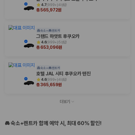
4.7
(
999+
)
4성급
총 565,972원
숙소 +
렌트카
그랜드 하얏트 후쿠오카
4.6
(
999+
)
5성급
총 653,096원
숙소 +
렌트카
호텔 JAL 시티 후쿠오카 텐진
4.6
(
999+
)
4성급
총 365,659원
더보기
🚘 숙소+렌트카 함께 예약 시, 최대 60% 할인!