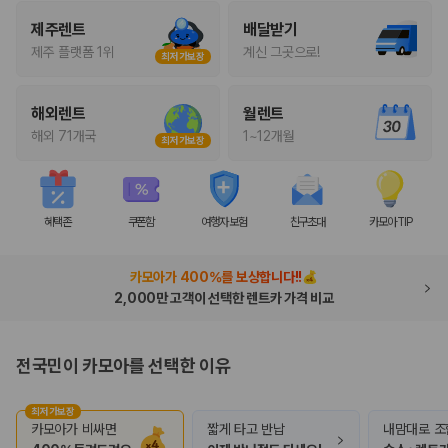
화면에서 비교해 사용자가 자신의 일정과 예산에 맞는 차량을 선택할 수 있
도록 돕습니다.
제주렌트
배달받기
제주 플랫폼 1위
계신 그곳으로!
최저가보장
업체별 가격비교:
제주 렌트카 업체별 실시간 예약 가능 차량과 요금
을 비교합니다.
차종별 최저가 비교:
경차, 소형, 준중형, 중형, SUV, 승합차 등 여행
해외렌트
월렌트
인원에 맞는 차종별 가격을 비교합니다.
보험 조건 비교:
일반자차, 완전자차, 슈퍼자차의 면책금과 보상 한
해외 71개국
1~12개월
최저가보장
도를 비교합니다.
제주공항 인수 조건 비교:
셔틀 이동, 인수 위치, 반납 편의성을 함께
확인합니다.
실시간 예약:
비교 후 원하는 차량을 바로 예약할 수 있습니다.
혜택존
쿠폰함
여행자 보험
친구초대
카모아 TIP
제주렌트카 실시간 가격비교 바로가기
카모아가 400%를 보상합니다!!
제주 렌트카를 찾을 때 꼭 비교해야 하는 기준
2,000만 고객이 선택한 렌트카 가격 비교
1. 단순 최저가가 아니라 실제 결제 조건을 비교하세요
전국민이 카모아를 선택한 이유
제주렌트카 최저가는 차량 기본요금만으로 판단하기 어렵습니다. 보험 포
함 여부, 면책금, 보상 한도, 옵션 비용, 취소 수수료를 함께 확인해야 실제
최저가보장
로 저렴한 차량을 고를 수 있습니다.
카모아가 비싸면
짧게 타고 반납
내맘대로 조