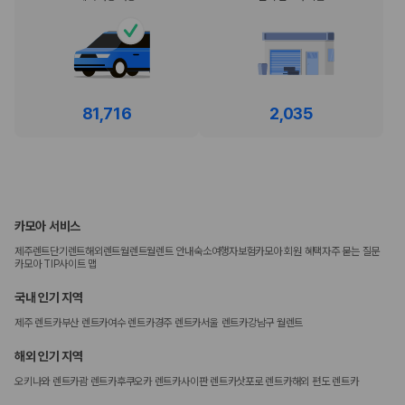
81,716
2,035
카모아 서비스
제주렌트
단기렌트
해외렌트
월렌트
월렌트 안내
숙소
여행자보험
카모아 회원 혜택
자주 묻는 질문
카모아 TIP
사이트 맵
국내 인기 지역
제주 렌트카
부산 렌트카
여수 렌트카
경주 렌트카
서울 렌트카
강남구 월렌트
해외 인기 지역
오키나와 렌트카
괌 렌트카
후쿠오카 렌트카
사이판 렌트카
삿포로 렌트카
해외 편도 렌트카