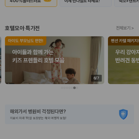
400%돌려드려요
이제 반나절도 타세요!
숙소+렌트
2. 보험 조건은 가격만큼 중요합니다
완전자차와 슈퍼자차는 업체별 보장 범위가 다를 수 있습니다. 카모아에서
는 제주 렌트카 가격과 함께 보험 조건을 비교해 여행 스타일에 맞는 보장
수준을 선택할 수 있습니다.
호텔모아 특가전
전체보기
>
3. 제주공항 접근성과 셔틀 조건을 함께 확인하세요
제주 렌트카는 차량 인수 위치와 셔틀 편의성에 따라 실제 이용 만족도가
달라집니다. 공항에서 렌트카 사무실까지의 이동 조건을 가격과 함께 비교
하는 것이 좋습니다.
제주도 렌트카 차종별 가격비교
6
/
7
경차·소형차
혼자 또는 2인 여행에 적합하며 제주 렌트카 최저가를 찾는 사용자
가 가장 먼저 비교하는 차종입니다.
준중형·중형차
해외가서 병원비 걱정된다면?
커플·친구 여행에서 많이 선택되며 가격과 승차감의 균형이 좋은 차
의료비 최대 1억원 보장받는 해외 여행자 보험!
종입니다.
SUV
가족 여행, 짐이 많은 여행, 장거리 이동에 적합하며 보험 조건과 차
량 연식을 함께 비교하는 것이 좋습니다.