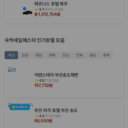
국내 렌트카 가격비교
파르나스 호텔 제주
해외 렌트카 가격비교
4.7
(
999+
)
5성급
카모아 사이트맵
총 1,313,754원
숙박세일페스타 인기호텔 모음
부산
강원
경남
경북
전남
전북
충남
충북
어반스테이 부산송도해변
4.5
(
211
)
2성급
157,732원
숙박페스타
부산 비치 호텔 부산 송도
4.3
(
324
)
3성급
95,000원