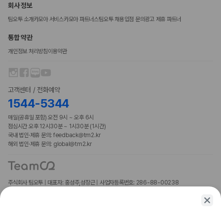
회사 정보
팀오투 소개
카모아 서비스
카모아 파트너스
팀오투 채용
입점 문의
광고 제휴 파트너
통합 약관
개인정보 처리방침
이용약관
고객센터 / 전화예약
1544-5344
매일(공휴일 포함) 오전 9시 ~ 오후 6시
점심시간 오후 12시30분 ~ 1시30분 (1시간)
국내 법인·제휴 문의: feedback@tm2.kr
해외 법인·제휴 문의: global@tm2.kr
주식회사 팀오투 | 대표자: 홍성주,성장근 | 사업자등록번호: 286-88-00238
사업자정보확인
주소: 서울특별시 중구 서소문로 120 ENA센터 11층
통신판매업신고: 제2019-서울강남-04914호 | 개인정보보호책임자: 인정환
Copyright TeamO2 Co., Ltd. All rights reserved.