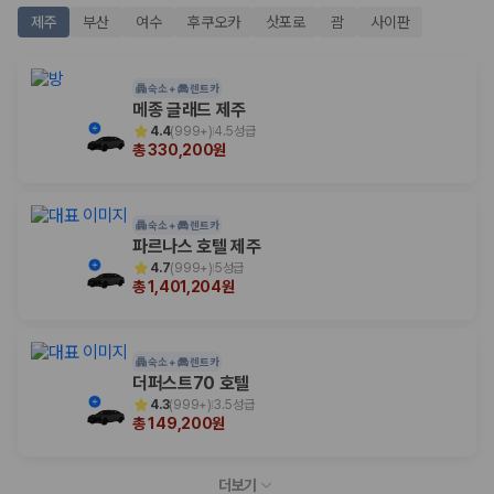
제주
부산
여수
후쿠오카
삿포로
괌
사이판
숙소 +
렌트카
메종 글래드 제주
4.4
(
999+
)
4.5성급
총 330,200원
숙소 +
렌트카
파르나스 호텔 제주
4.7
(
999+
)
5성급
총 1,401,204원
숙소 +
렌트카
더퍼스트70 호텔
4.3
(
999+
)
3.5성급
총 149,200원
더보기