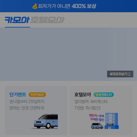
렌트카 앱
다운로드 압도적 1위
제주렌트카 가격비교 1위 카모아 | 실
제주·내륙·해외 렌트카
점유율 1위
시간 최저가 비교 예약
글로벌 브랜드
공식 제휴 1위
2000만 이용고객이 선택한 제주 렌트카 가격비교 플랫폼
최저가가 아니면
400% 보상
4
/
8
모두보기
단기렌트
호텔모아
최저가보장
숙박페스타
반나절부터 29일까지

얼리썸머 숙박페스타

원하는 만큼 간편하게
7만원 즉시할인!
제주렌트카 가격비교는 카모아에서 한 번에
제주도 렌트카는 업체마다 차량 가격, 보험 조건, 면책금, 보상 한도, 인수
장소, 취소 규정이 다릅니다. 카모아는 여러 제주 렌트카 업체의 조건을 한