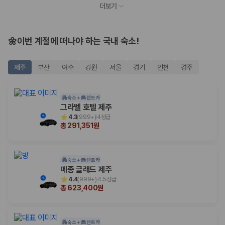
20,871,562
명
더보기
사용자 리뷰
175,206
건
예약 가능 차량
🌼이번 계절에 떠나야 하는 국내 숙소!
67,123
대
전국 렌트카 지점
1,829
개
제주
부산
여수
강원
서울
경기
인천
경주
제주렌트카 가격비교 자주 묻는 질문
숙소 +
렌트카
Q. 제주렌트카 가격비교는 카모아에서 어떻게 하나요?
그라벨 호텔 제주
A. 대여일, 반납일, 인수 지역을 선택하면 제주도 렌트카 업체별 가격, 차종,
4.3
(
999+
)
4성급
보험 조건, 예약 가능 차량을 한 번에 비교할 수 있습니다.
총 291,351원
Q. 제주 렌트카 최저가는 무엇을 기준으로 비교해야 하나요?
Q. 제주공항 근처 렌트카도 비교할 수 있나요?
Q. 제주 렌트카 가격비교 시 보험도 함께 비교할 수 있나요?
숙소 +
렌트카
Q. 가족 여행에는 어떤 제주 렌트카를 비교해야 하나요?
메종 글래드 제주
4.4
(
999+
)
4.5성급
제주렌트카 가격비교 주요 링크
총 623,400원
제주도 렌트카 실시간 최저가 가격비교
제주 렌트카 예약
숙소 +
렌트카