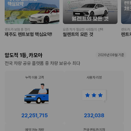
렌트카 보험 총 정리
요즘 차가 필요한 사람들의 선택
렌트카 
제주도 렌트보험 핵심요약!
월렌트의 모든 것
렌트
압도적 1등, 카모아
2026년 08월 기준
전국 차량 공유 플랫폼 중 차량 보유수 최다
누적 이용 고객
사용자 리뷰
22,251,715
232,038
예약 가능 차량
전국 렌트카 지점