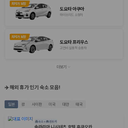
최저가 보장
도요타 아쿠아
하이브리드 소형차
최저가 보장
도요타 프리우스
고연비 실용적 승용차
더보기
✈️ 해외 휴가 인기 숙소 모음!
일본
괌
사이판
미국
대만
태국
숙소 +
렌트카
솔라리아 니시테츠 호텔 후쿠오카