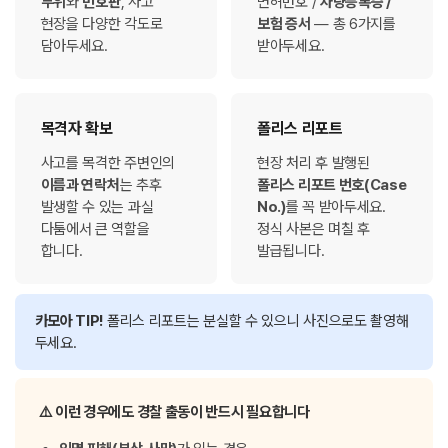
부위
와
번호판
, 사고
면허번호 /
차량등록증 /
현장을 다양한 각도로
보험 증서
— 총 6가지를
담아두세요.
받아두세요.
목격자 확보
폴리스 리포트
사고를 목격한 주변인의
현장 처리 후 발행된
이름과 연락처
는 추후
폴리스 리포트 번호(Case
발생할 수 있는 과실
No.)
를 꼭 받아두세요.
다툼에서 큰 역할을
정식 사본은 며칠 후
합니다.
발급됩니다.
카모아 TIP!
폴리스 리포트는 분실할 수 있으니 사진으로도 촬영해
두세요.
⚠️ 이런 경우에도 경찰 출동이 반드시 필요합니다