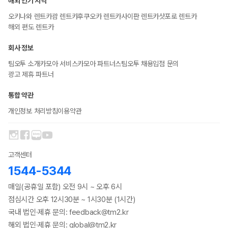
해외 인기 지역
오키나와 렌트카
괌 렌트카
후쿠오카 렌트카
사이판 렌트카
삿포로 렌트카
해외 편도 렌트카
회사 정보
팀오투 소개
카모아 서비스
카모아 파트너스
팀오투 채용
입점 문의
광고 제휴 파트너
통합 약관
개인정보 처리방침
이용약관
고객센터
1544-5344
매일(공휴일 포함) 오전 9시 ~ 오후 6시
점심시간 오후 12시30분 ~ 1시30분 (1시간)
국내 법인·제휴 문의: feedback@tm2.kr
해외 법인·제휴 문의: global@tm2.kr