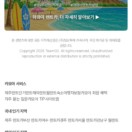
#하와이렌트카사고
#하와이렌트카보험
하와이 렌트카, 더 자세히 알아보기 ▶
본 콘텐츠에 대한 모든 지적재산권은 (주)팀오투에 귀속되며, 무단 재가공 및 재배포를
금합니다.
Copyright 2026 TeamO2. All rights reserved. Unauthorized
reproduction or external distribution is strictly prohibited.
카모아 서비스
제주렌트
단기렌트
해외렌트
월렌트
숙소
여행자보험
카모아 회원 혜택
자주 묻는 질문
카모아 TIP
사이트맵
국내 인기 지역
제주 렌트카
부산 렌트카
여수 렌트카
경주 렌트카
서울 렌트카
강남구 월렌트