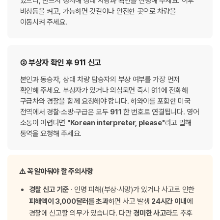
있으니, 반드시 정차해 상대 차량과 확인을 진행해 주세요. 이후
비상등을 켜고, 가능하면 갓길이나 안전한 곳으로 차량을
이동시켜 주세요.
② 부상자 확인 후 911 신고
본인과 동승자, 상대 차량 탑승자의 부상 여부를 가장 먼저
확인해 주세요. 부상자가 있거나 의심되면 즉시 911에 전화해
구급차와 경찰을 함께 요청해야 합니다. 하와이를 포함한 미국
전역에서 경찰·소방·구급은 모두
911
한 번호로 연결됩니다. 영어
소통이 어렵다면
"Korean interpreter, please"
라고 말해
통역을 요청해 주세요.
⚠️ 꼭 알아둬야 할 주의사항
경찰 신고 기준
· 인명 피해(부상·사망)가 있거나 사고로 인한
피해액이 3,000달러를 초과
하면 사고 발생
24시간 이내
에
경찰에 신고할 의무가 있습니다. 다만
경미한 사고
라도 추후