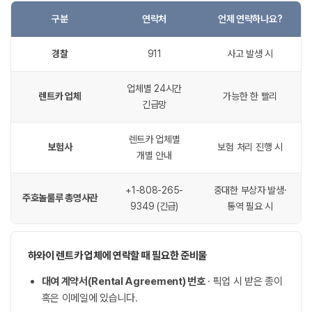
구분
연락처
언제 연락하나요?
경찰
911
사고 발생 시
업체별 24시간
렌트카 업체
가능한 한 빨리
긴급망
렌트카 업체별
보험사
보험 처리 진행 시
개별 안내
+1-808-265-
중대한 부상자 발생·
주호놀룰루 총영사관
9349 (긴급)
통역 필요 시
하와이 렌트카 업체에 연락할 때 필요한 준비물
대여 계약서(Rental Agreement) 번호
· 픽업 시 받은 종이
혹은 이메일에 있습니다.