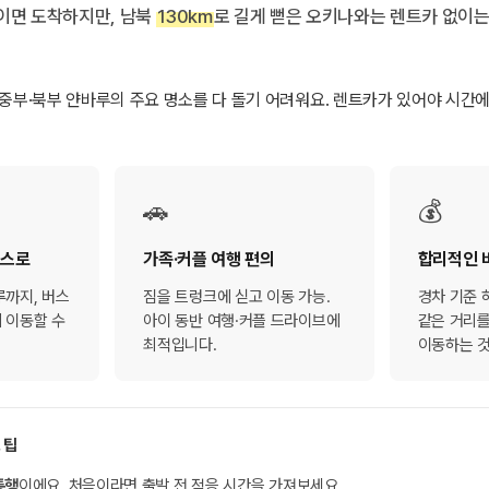
이면 도착하지만, 남북
130km
로 길게 뻗은 오키나와는 렌트카 없이는
부·북부 얀바루의 주요 명소를 다 돌기 어려워요. 렌트카가 있어야 시간
🚗
💰
이스로
가족·커플 여행 편의
합리적인 
루까지, 버스
짐을 트렁크에 싣고 이동 가능.
경차 기준 하
 이동할 수
아이 동반 여행·커플 드라이브에
같은 거리를
최적입니다.
이동하는 
 팁
통행
이에요. 처음이라면 출발 전 적응 시간을 가져보세요.