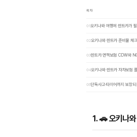
목차
오키나와 여행에 렌트카가 필
오키나와 렌트카 준비물 체
렌트카 면책보험 CDW와 N
오키나와 렌트카 자차보험 플
단독사고·타이어까지 보장되
1. 🚗 오키