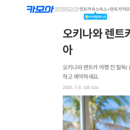
렌트카
숙소
숙소+렌트카
카모
숙박세일페스타
오키나와 렌트카 
아
오키나와 렌트카 여행 전 필독! 
하고 예약하세요.
2026. 7. 6.
·
조회
424