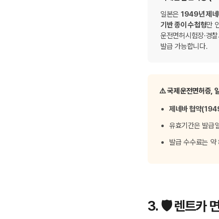
일본은
1949년 제
기반 종이 수첩형
만 
운전면허시험장·경찰
발급 가능합니다.
⚠️ 국제운전면허증, 
제네바 협약(194
유효기간은 발급
발급 수수료는 약
3. 🛡️ 렌트