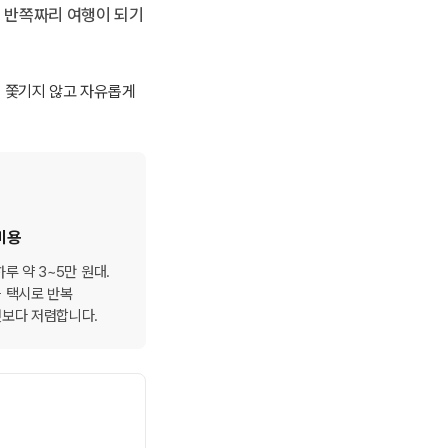
 반쪽짜리 여행이 되기
에 쫓기지 않고 자유롭게
비용
루 약 3~5만 원대.
 택시로 반복
것보다 저렴합니다.