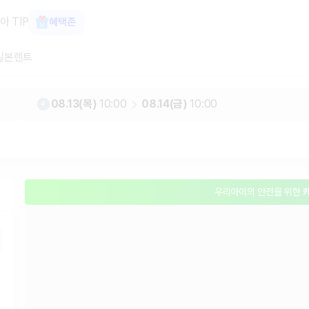
괌 렌터카 가격비교, 한국어 지원 1위 카
아 TIP
혜택존
일본렌트
08.13(목)
10:00
08.14(금)
10:00
우리아이의 안전을 위한
모든 차량,
최저가 보장!
아니
공항, 호텔 어디서든
바로 
우리아이의 안전을 위한
모든 차량,
최저가 보장!
아니