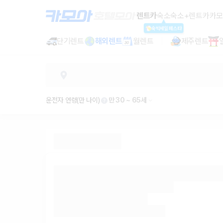
괌 전체 (공항, 호텔 픽업 렌트카 - 
렌트카
숙소
숙소+렌트카
카모
숙박세일페스타
단기렌트
해외렌트
월렌트
제주렌트
운전자 연령(만 나이)