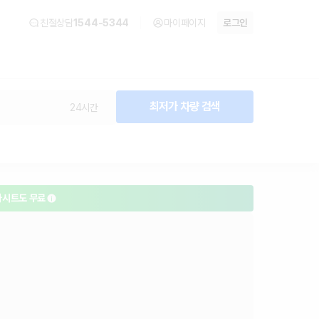
모아
친절상담
1544-5344
마이페이지
로그인
최저가 차량 검색
24시간
카시트도 무료
면 400% 보상
대여반납 가능
카시트도 무료
면 400% 보상