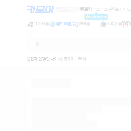
괌 전체 (공항, 호텔 픽업 렌트카 - 
렌트카
숙소
숙소+렌트카
카모
숙박세일페스타
단기렌트
해외렌트
월렌트
제주렌트
운전자 연령(만 나이)