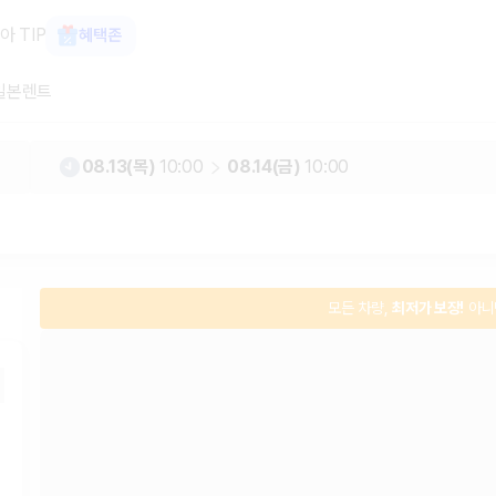
괌 렌터카 가격비교, 한국어 지원 1위 카
아 TIP
혜택존
일본렌트
우리아이의 안전을 위한
08.13(목)
10:00
08.14(금)
10:00
모든 차량,
최저가 보장!
아니
공항, 호텔 어디서든
바로 
우리아이의 안전을 위한
모든 차량,
최저가 보장!
아니