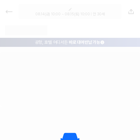
괌 전체 (공항, 호텔 픽업 렌트카 - 괌
렌터카 가격비교, 한국어 지원 1위 카
08.14(금) 10:00 ~ 08.15(토) 10:00 | 만 30세
우리아이의 안전을 위한
카시트도 무료
모아
모든 차량,
최저가 보장!
아니면 400% 보상
공항, 호텔 어디서든
바로 대여반납 가능
우리아이의 안전을 위한
카시트도 무료
모든 차량,
최저가 보장!
아니면 400% 보상