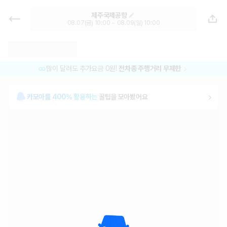
제주렌트카 추천 | 최저가 한눈에 가
제주국제공항
격비교 1위 제주도 렌터카 카모아
08.07(금) 10:00 ~ 08.09(일) 10:00
많이 달려도 추가요금 0원!
전차종 주행거리 무제한
카모아를 400% 활용하는
꿀팁을 모아봤어요