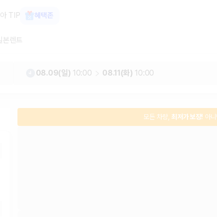
, 최저가 보장 1위 카모아
아 TIP
혜택존
일본렌트
08.09(일)
10:00
08.11(화)
10:00
모든 차량,
최저가 보장!
아니