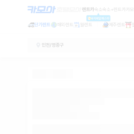
인천 렌트카 - 영종구 렌터카 가격비교
렌트카
숙소
숙소+렌트카
카모
숙박세일페스타
단기렌트
해외렌트
월렌트
제주렌트
인천/영종구