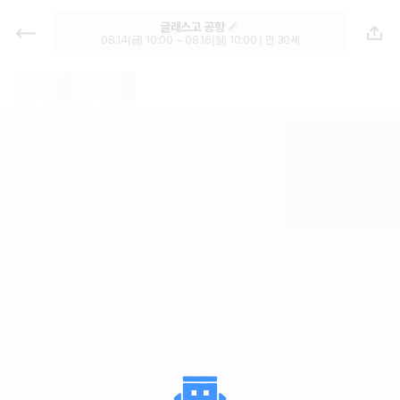
글래스고 공항 렌트카 - 글래스고 렌
글래스고 공항
터카 가격비교, 한국어 지원 1위 카모
08.14(금) 10:00 ~ 08.16(일) 10:00 | 만 30세
아