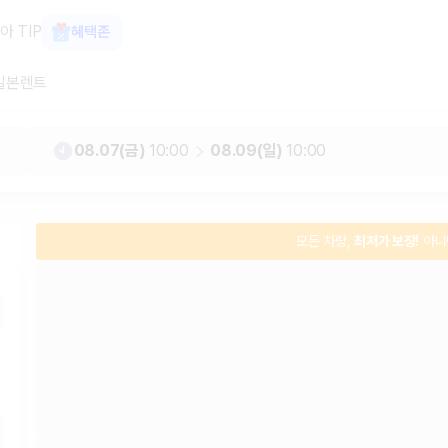
, 최저가 보장 1위 카모아
아 TIP
혜택존
일본렌트
08.07(금)
10:00
08.09(일)
10:00
모든 차량,
최저가 보장!
아니