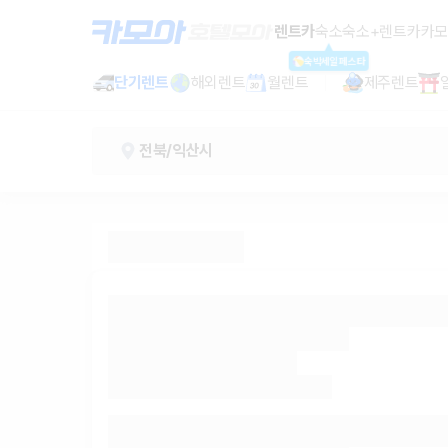
익산역 렌트카 - 전북 렌터카 가격비교
렌트카
숙소
숙소+렌트카
카모
숙박세일페스타
단기렌트
해외렌트
월렌트
제주렌트
전북/익산시