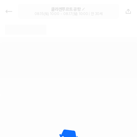
클라겐푸르트 공항 렌트카 - 클라겐
클라겐푸르트 공항
푸르트 렌터카 가격비교, 한국어 지원
08.15(토) 10:00 ~ 08.17(월) 10:00 | 만 30세
1위 카모아