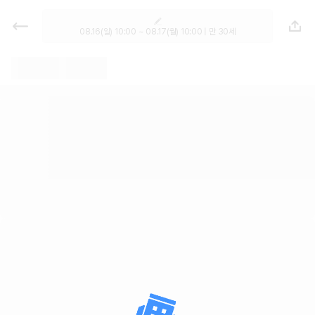
렌트카 - 서울 렌터카 가격비교, 최저
가 보장 1위 카모아
08.16(일) 10:00 ~ 08.17(월) 10:00 | 만 30세