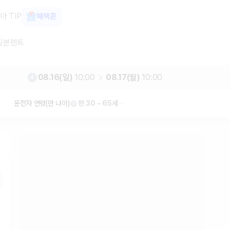
가 보장 1위 카모아
아 TIP
혜택존
일본렌트
08.16(일)
10:00
08.17(월)
10:00
운전자 연령(만 나이)