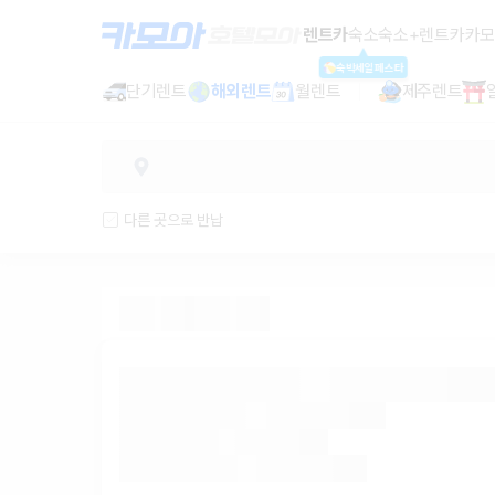
렌트카 - 서울 렌터카 가격비교, 최저
렌트카
숙소
숙소+렌트카
카모
숙박세일페스타
단기렌트
해외렌트
월렌트
제주렌트
다른 곳으로 반납