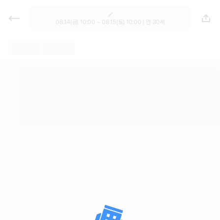
렌트카 - 서울 렌터카 가격비교, 최저
가 보장 1위 카모아
08.14(금) 10:00 ~ 08.15(토) 10:00 | 만 30세