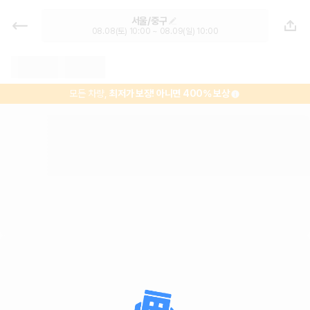
서울역 렌트카 - 서울 렌터카 가격비
서울/중구
교, 최저가 보장 1위 카모아
08.08(토) 10:00 ~ 08.09(일) 10:00
모든 차량,
최저가 보장!
아니면 400% 보상