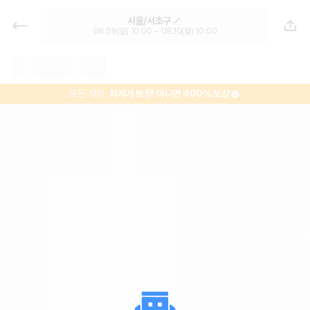
서울남부터미널 렌트카 - 서울 렌터
서울/서초구
카 가격비교, 최저가 보장 1위 카모아
08.09(일) 10:00 ~ 08.10(월) 10:00
모든 차량,
최저가 보장!
아니면 400% 보상