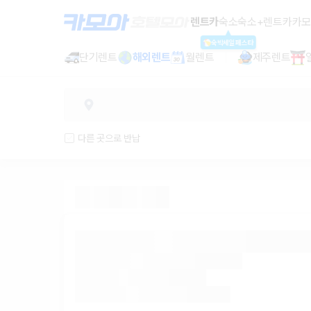
렌트카 - 인천 렌터카 가격비교, 최저
렌트카
숙소
숙소+렌트카
카모
숙박세일페스타
단기렌트
해외렌트
월렌트
제주렌트
다른 곳으로 반납