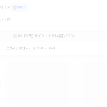
가 보장 1위 카모아
아 TIP
혜택존
일본렌트
08.13(목)
10:00
08.14(금)
10:00
운전자 연령(만 나이)