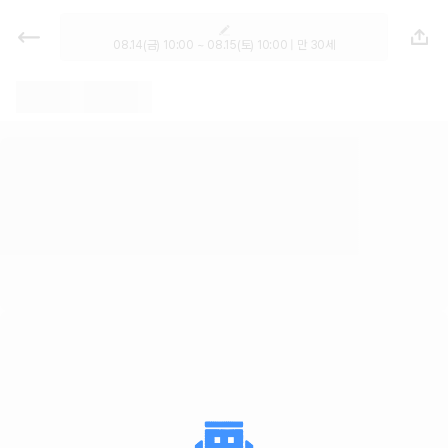
렌트카 - 경기 렌터카 가격비교, 최저
가 보장 1위 카모아
08.14(금) 10:00 ~ 08.15(토) 10:00 | 만 30세