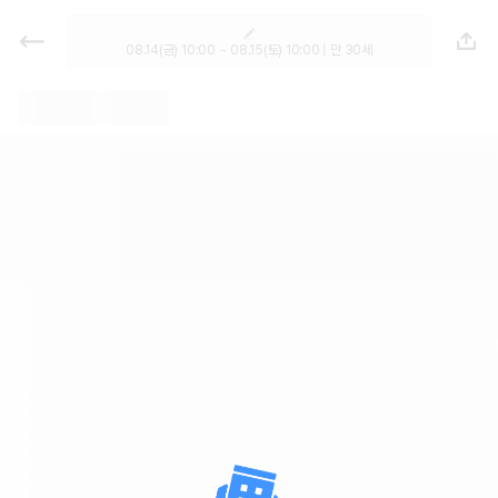
렌트카 - 경기 렌터카 가격비교, 최저
가 보장 1위 카모아
08.14(금) 10:00 ~ 08.15(토) 10:00 | 만 30세