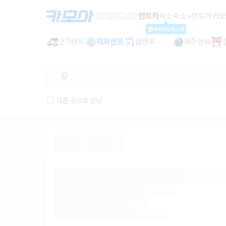
렌트카 - 경기 렌터카 가격비교, 최저
렌트카
숙소
숙소+렌트카
카모
숙박세일페스타
단기렌트
해외렌트
월렌트
제주렌트
다른 곳으로 반납