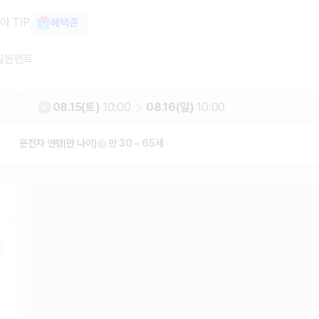
가 보장 1위 카모아
아 TIP
혜택존
일본렌트
08.15(토)
10:00
08.16(일)
10:00
운전자 연령(만 나이)