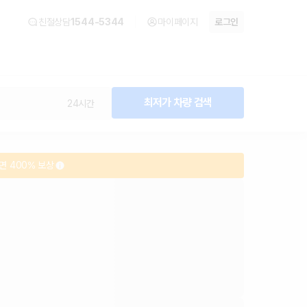
아
친절상담
1544-5344
마이페이지
로그인
최저가 차량 검색
24시간
면 400% 보상