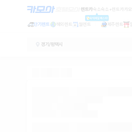
평택고속버스터미널 렌트카 - 경기 렌
렌트카
숙소
숙소+렌트카
카모
숙박세일페스타
단기렌트
해외렌트
월렌트
제주렌트
경기/평택시