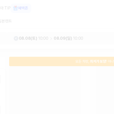
터카 가격비교, 최저가 보장 1위 카모
아 TIP
혜택존
일본렌트
08.08(토)
10:00
08.09(일)
10:00
모든 차량,
최저가 보장!
아니