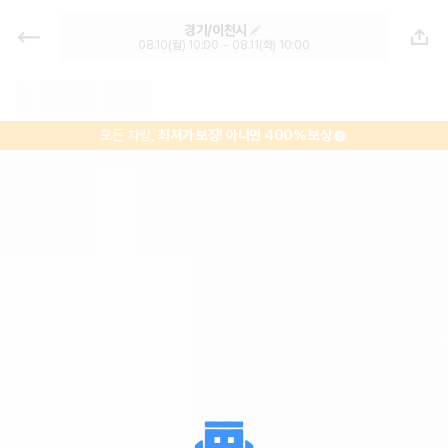
이천종합터미널 렌트카 - 경기 렌터
경기/이천시
카 가격비교, 최저가 보장 1위 카모아
08.10(월) 10:00 ~ 08.11(화) 10:00
모든 차량,
최저가 보장!
아니면 400% 보상