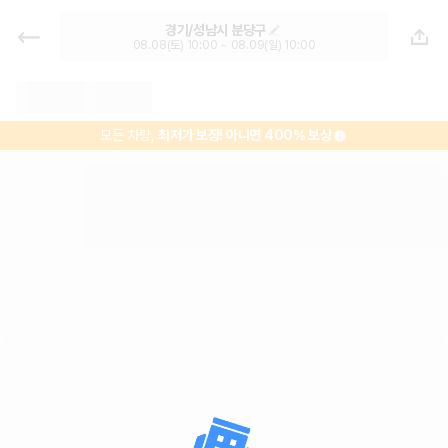
성남종합버스터미널 렌트카 - 경기
경기/성남시 분당구
렌터카 가격비교, 최저가 보장 1위 카
08.08(토) 10:00 ~ 08.09(일) 10:00
모아
모든 차량,
최저가 보장!
아니면 400% 보상