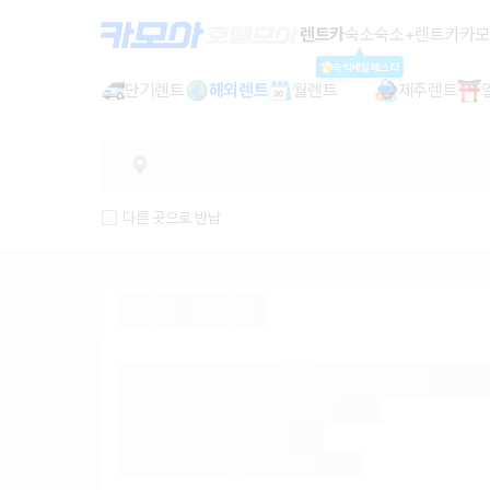
렌트카 추천 | 최저가 한눈에 비교 렌
렌트카
숙소
숙소+렌트카
카모
숙박세일페스타
단기렌트
해외렌트
월렌트
제주렌트
다른 곳으로 반납