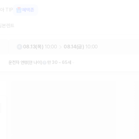
터카 카모아
아 TIP
혜택존
일본렌트
08.13(목)
10:00
08.14(금)
10:00
운전자 연령(만 나이)