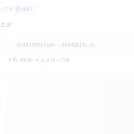
비교, 최저가 보장 1위 카모아
아 TIP
혜택존
일본렌트
08.13(목)
10:00
08.14(금)
10:00
운전자 연령(만 나이)