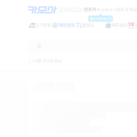
렌트카 - 세종특별자치시 렌터카 가격
렌트카
숙소
숙소+렌트카
카모
숙박세일페스타
단기렌트
해외렌트
월렌트
제주렌트
다른 곳으로 반납