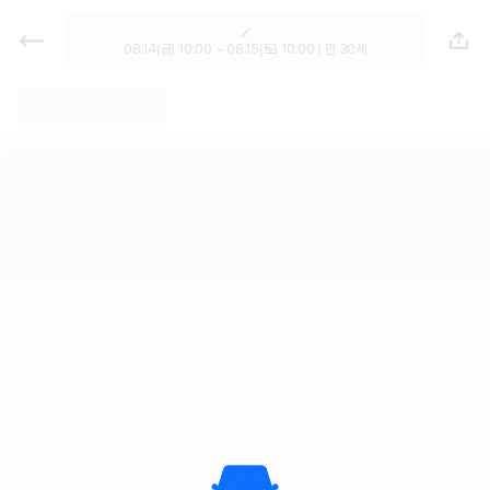
렌트카 - 세종특별자치시 렌터카 가
격비교, 최저가 보장 1위 카모아
08.14(금) 10:00 ~ 08.15(토) 10:00 | 만 30세