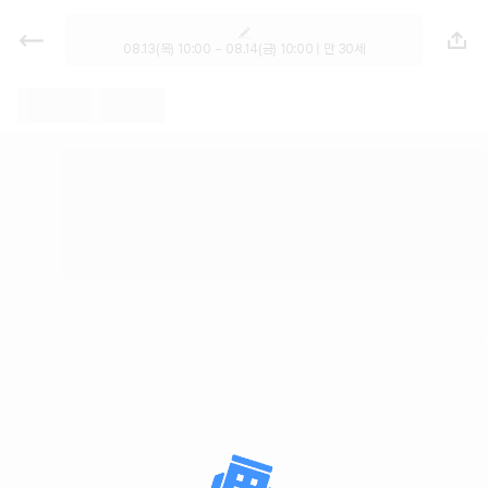
렌트카 - 충북 렌터카 가격비교, 최저
가 보장 1위 카모아
08.13(목) 10:00 ~ 08.14(금) 10:00 | 만 30세