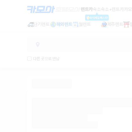
렌트카 - 충북 렌터카 가격비교, 최저
렌트카
숙소
숙소+렌트카
카모
숙박세일페스타
단기렌트
해외렌트
월렌트
제주렌트
다른 곳으로 반납