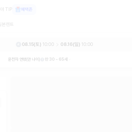
가 보장 1위 카모아
아 TIP
혜택존
일본렌트
08.15(토)
10:00
08.16(일)
10:00
운전자 연령(만 나이)