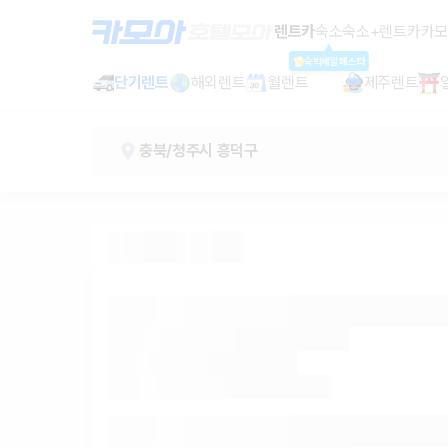
오송역 렌트카 - 충북 렌터카 가격비교
렌트카
숙소
숙소+렌트카
카모
숙박세일페스타
단기렌트
해외렌트
월렌트
제주렌트
충북/청주시 흥덕구