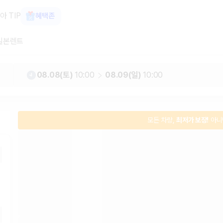
, 최저가 보장 1위 카모아
아 TIP
혜택존
일본렌트
08.08(토)
10:00
08.09(일)
10:00
모든 차량,
최저가 보장!
아니