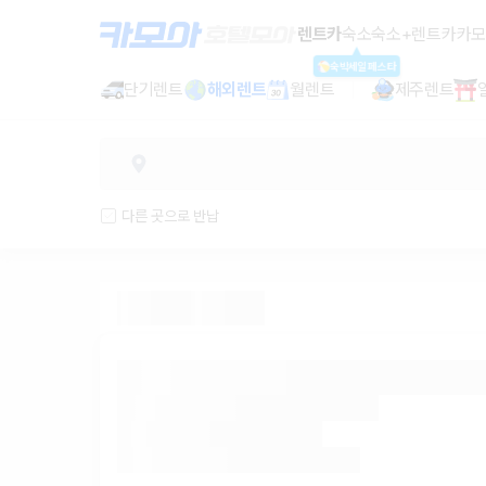
렌트카 - 대구 렌터카 가격비교, 최저
렌트카
숙소
숙소+렌트카
카모
숙박세일페스타
단기렌트
해외렌트
월렌트
제주렌트
다른 곳으로 반납