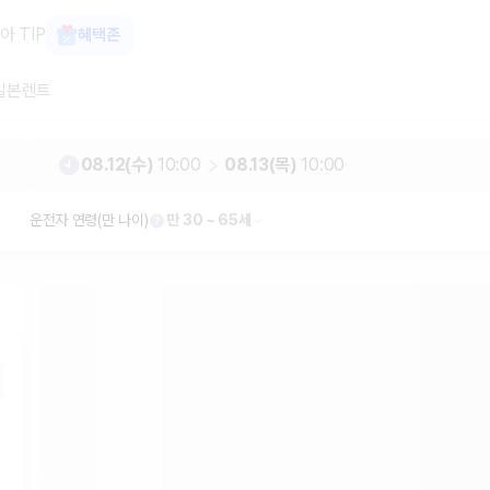
가 보장 1위 카모아
아 TIP
혜택존
일본렌트
08.12(수)
10:00
08.13(목)
10:00
운전자 연령(만 나이)