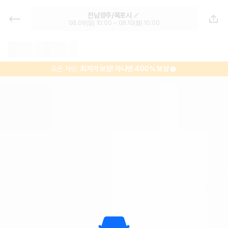
목포역 렌트카 추천 | 최저가 한눈에
전남광주/목포시
비교 렌터카 카모아
08.09(일) 10:00 ~ 08.10(월) 10:00
모든 차량,
최저가 보장!
아니면 400% 보상