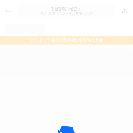
보성시외버스터미널 렌트카 추천 | 최
전남광주/보성군
저가 한눈에 비교 렌터카 카모아
08.10(월) 10:00 ~ 08.11(화) 10:00
모든 차량,
최저가 보장!
아니면 400% 보상