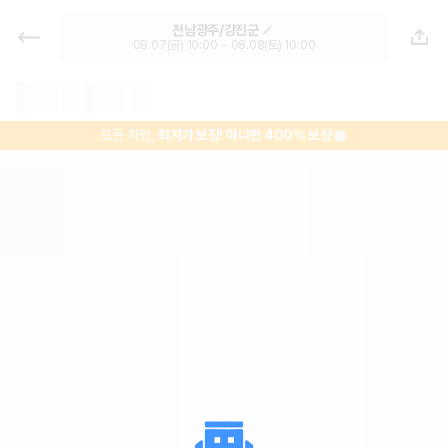
강진버스여객터미널 렌트카 추천 | 최
전남광주/강진군
저가 한눈에 비교 렌터카 카모아
08.07(금) 10:00 ~ 08.08(토) 10:00
모든 차량,
최저가 보장!
아니면 400% 보상