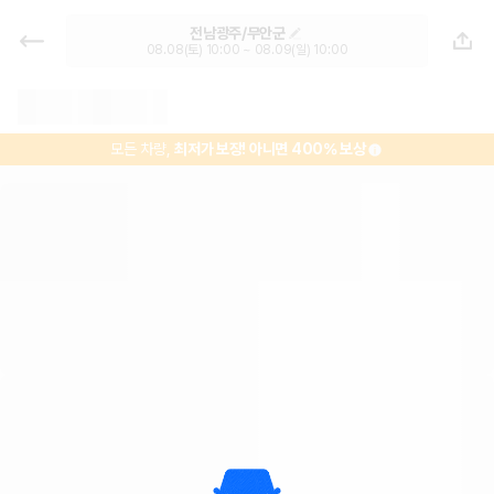
무안공용버스터미널 렌트카 추천 | 최
전남광주/무안군
저가 한눈에 비교 렌터카 카모아
08.08(토) 10:00 ~ 08.09(일) 10:00
모든 차량,
최저가 보장!
아니면 400% 보상