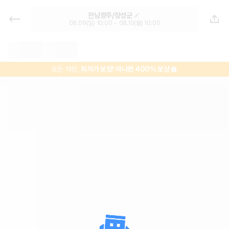
장성공용버스터미널 렌트카 추천 | 최
전남광주/장성군
저가 한눈에 비교 렌터카 카모아
08.09(일) 10:00 ~ 08.10(월) 10:00
모든 차량,
최저가 보장!
아니면 400% 보상