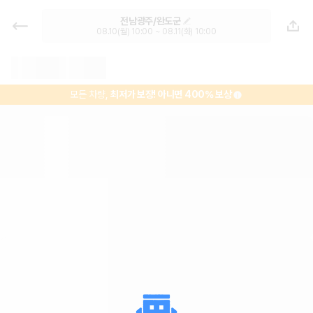
완도공용버스터미널 렌트카 추천 | 최
전남광주/완도군
저가 한눈에 비교 렌터카 카모아
08.10(월) 10:00 ~ 08.11(화) 10:00
모든 차량,
최저가 보장!
아니면 400% 보상