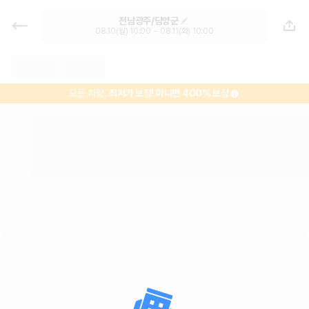
담양고속버스터미널 렌트카 추천 | 최
전남광주/담양군
저가 한눈에 비교 렌터카 카모아
08.10(월) 10:00 ~ 08.11(화) 10:00
모든 차량,
최저가 보장!
아니면 400% 보상