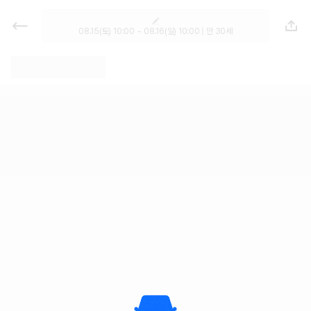
렌트카 추천 | 최저가 한눈에 비교 렌
터카 카모아
08.15(토) 10:00 ~ 08.16(일) 10:00 | 만 30세