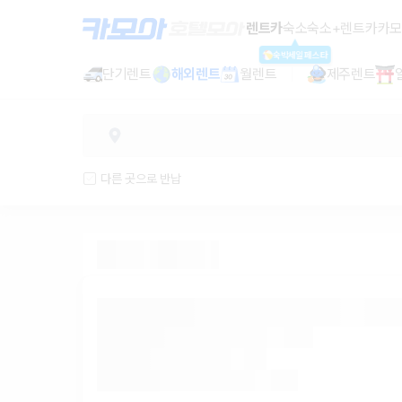
렌트카 추천 | 최저가 한눈에 비교 렌
렌트카
숙소
숙소+렌트카
카모
숙박세일페스타
단기렌트
해외렌트
월렌트
제주렌트
다른 곳으로 반납