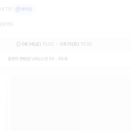
터카 카모아
아 TIP
혜택존
일본렌트
08.14(금)
10:00
08.15(토)
10:00
운전자 연령(만 나이)