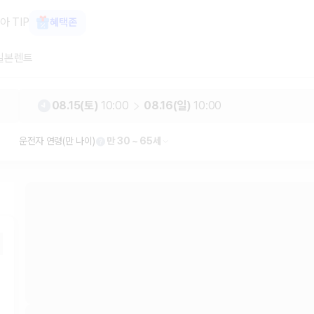
터카 카모아
아 TIP
혜택존
일본렌트
08.15(토)
10:00
08.16(일)
10:00
운전자 연령(만 나이)