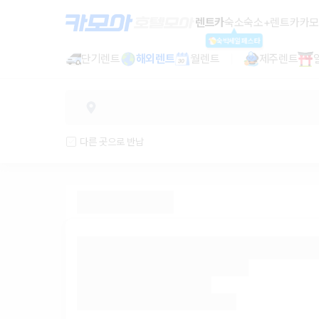
렌트카 추천 | 최저가 한눈에 비교 렌
렌트카
숙소
숙소+렌트카
카모
숙박세일페스타
단기렌트
해외렌트
월렌트
제주렌트
다른 곳으로 반납