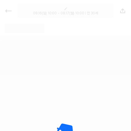
렌트카 - 전북 렌터카 가격비교, 최저
가 보장 1위 카모아
08.16(일) 10:00 ~ 08.17(월) 10:00 | 만 30세