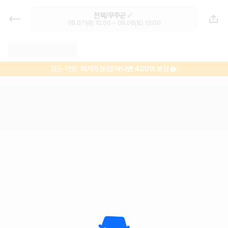
무주공용버스터미널 렌트카 - 전북
전북/무주군
렌터카 가격비교, 최저가 보장 1위 카
08.07(금) 10:00 ~ 08.08(토) 10:00
모아
모든 차량,
최저가 보장!
아니면 400% 보상