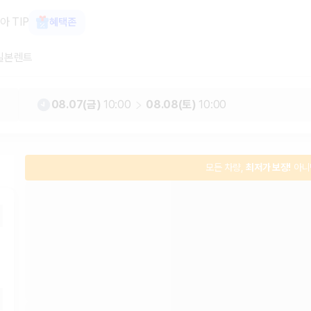
터카 가격비교, 최저가 보장 1위 카모
아 TIP
혜택존
일본렌트
08.07(금)
10:00
08.08(토)
10:00
모든 차량,
최저가 보장!
아니