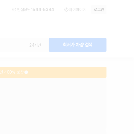
아
친절상담
1544-5344
마이페이지
로그인
최저가 차량 검색
24시간
면 400% 보상