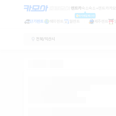
익산고속버스터미널 렌트카 - 전북 렌
렌트카
숙소
숙소+렌트카
카모
숙박세일페스타
단기렌트
해외렌트
월렌트
제주렌트
전북/익산시