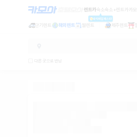
렌트카 - 대전 렌터카 가격비교, 최저
렌트카
숙소
숙소+렌트카
카모
숙박세일페스타
단기렌트
해외렌트
월렌트
제주렌트
다른 곳으로 반납