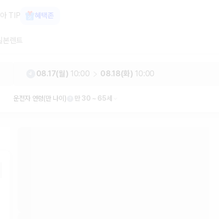
가 보장 1위 카모아
아 TIP
혜택존
일본렌트
08.17(월)
10:00
08.18(화)
10:00
운전자 연령(만 나이)