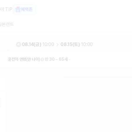
가 보장 1위 카모아
아 TIP
혜택존
일본렌트
08.14(금)
10:00
08.15(토)
10:00
운전자 연령(만 나이)