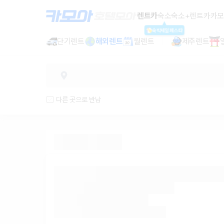
렌트카 - 부산 렌터카 가격비교, 최저
렌트카
숙소
숙소+렌트카
카모
숙박세일페스타
단기렌트
해외렌트
월렌트
제주렌트
다른 곳으로 반납