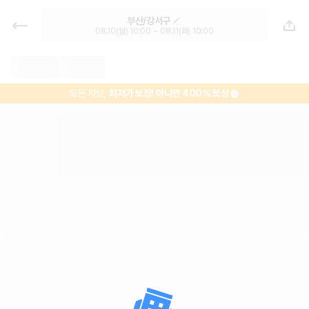
김해공항 렌트카 - 부산 렌터카 가격
부산/강서구
비교, 최저가 보장 1위 카모아
08.10(월) 10:00 ~ 08.11(화) 10:00
모든 차량,
최저가 보장!
아니면 400% 보상