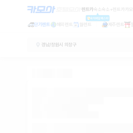
창원역 렌트카 - 경남 렌터카 가격비교
렌트카
숙소
숙소+렌트카
카모
숙박세일페스타
단기렌트
해외렌트
월렌트
제주렌트
경남/창원시 의창구