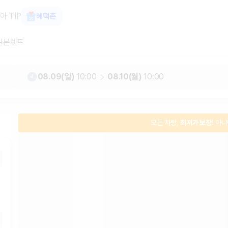
, 최저가 보장 1위 카모아
아 TIP
혜택존
일본렌트
08.09(일)
10:00
08.10(월)
10:00
모든 차량,
최저가 보장!
아니