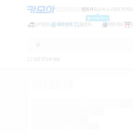
렌트카 - 경북 렌터카 가격비교, 최저
렌트카
숙소
숙소+렌트카
카모
숙박세일페스타
단기렌트
해외렌트
월렌트
제주렌트
다른 곳으로 반납