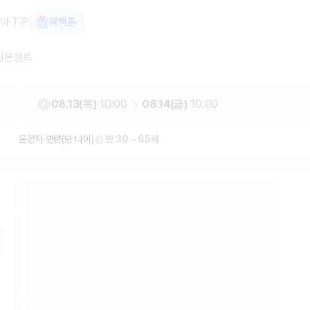
가 보장 1위 카모아
아 TIP
혜택존
일본렌트
08.13(목)
10:00
08.14(금)
10:00
운전자 연령(만 나이)