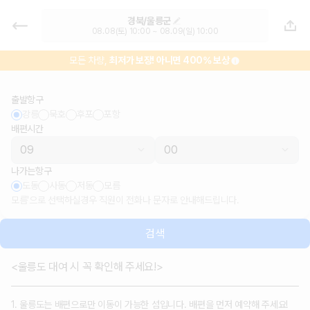
울릉도 렌트카 - 경북 렌터카 가격비
경북/울릉군
교, 최저가 보장 1위 카모아
08.08(토) 10:00 ~ 08.09(일) 10:00
모든 차량,
최저가 보장!
아니면 400% 보상
출발항구
강릉
묵호
후포
포항
배편시간
나가는항구
도동
사동
저동
모름
모름'으로 선택하실경우 직원이 전화나 문자로 안내해드립니다.
검색
<울릉도 대여 시 꼭 확인해 주세요!>
1. 울릉도는 배편으로만 이동이 가능한 섬입니다. 배편을 먼저 예약해 주세요!