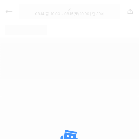
렌트카 - 강원 렌터카 가격비교, 최저
가 보장 1위 카모아
08.14(금) 10:00 ~ 08.15(토) 10:00 | 만 30세